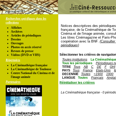
Recherches spécifiques dans les
collections
Notices descriptives des périodique
Affiches
française, de la Cinémathèque de To
Archives
Cinéma et de l'image animée, consul
Articles de périodiques
Les titres Cinémagazine et Paris-Ph
Dessins
coopération avec la BNF.
(Consulter 
Ouvrages
périodiques)
Photos en accés réservé
Revues de presse
Sélectionner les critères de navigation
Vidéos (DVD et VHS)
Toutes institutions
La Cinémathèque
Répertoires
Tous les périodiques
Périodiques n
La Cinémathèque française
TITRE
Tous
AB
C
DE
F
GHI
La Cinémathèque de Toulouse
PAYS
Tous
France
Etats-Unis
I
Centre National du Cinéma et de
DECENNIE
Toutes
<1900
1900
l'image animée
LANGUE
Toutes
Français
Anglai
Partenaires
Réinitialiser les critères
La Cinémathèque française - 0 périodi