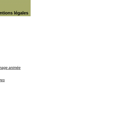
ntions légales
'image animée
res