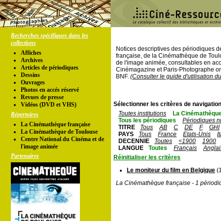
Recherches spécifiques dans les
collections
Notices descriptives des périodiques 
Affiches
française, de la Cinémathèque de Toul
Archives
de l'image animée, consultables en acc
Articles de périodiques
Cinémagazine et Paris-Photographe ont
Dessins
BNF.
(Consulter le guide d'utilisation d
Ouvrages
Photos en accés réservé
Revues de presse
Sélectionner les critères de navigation
Vidéos (DVD et VHS)
Toutes institutions
La Cinémathèque
Répertoires
Tous les périodiques
Périodiques n
La Cinémathèque française
TITRE
Tous
AB
C
DE
F
GHI
La Cinémathèque de Toulouse
PAYS
Tous
France
Etats-Unis
I
Centre National du Cinéma et de
DECENNIE
Toutes
<1900
1900
l'image animée
LANGUE
Toutes
Français
Anglai
Partenaires
Réinitialiser les critères
Le moniteur du film en Belgique
(1
La Cinémathèque française - 1 périodi