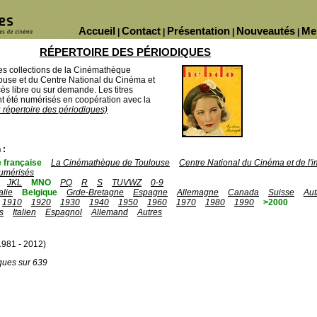
Accueil
Contact
Présentation
Nouveautés
Me
|
|
|
|
RÉPERTOIRE DES PÉRIODIQUES
des collections de la Cinémathèque
ouse et du Centre National du Cinéma et
ès libre ou sur demande. Les titres
 été numérisés en coopération avec la
u répertoire des périodiques)
 :
 française
La Cinémathèque de Toulouse
Centre National du Cinéma et de l
umérisés
JKL
MNO
PQ
R
S
TUVWZ
0-9
talie
Belgique
Grde-Bretagne
Espagne
Allemagne
Canada
Suisse
Aut
1910
1920
1930
1940
1950
1960
1970
1980
1990
>2000
s
Italien
Espagnol
Allemand
Autres
981 - 2012)
ques sur 639