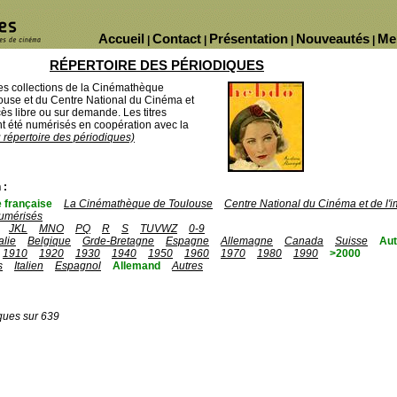
Accueil
Contact
Présentation
Nouveautés
Me
|
|
|
|
RÉPERTOIRE DES PÉRIODIQUES
des collections de la Cinémathèque
ouse et du Centre National du Cinéma et
ès libre ou sur demande. Les titres
 été numérisés en coopération avec la
u répertoire des périodiques)
 :
 française
La Cinémathèque de Toulouse
Centre National du Cinéma et de l
umérisés
JKL
MNO
PQ
R
S
TUVWZ
0-9
talie
Belgique
Grde-Bretagne
Espagne
Allemagne
Canada
Suisse
Aut
1910
1920
1930
1940
1950
1960
1970
1980
1990
>2000
s
Italien
Espagnol
Allemand
Autres
ques sur 639