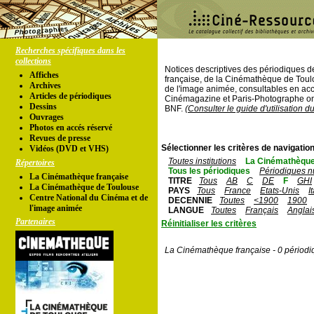
Recherches spécifiques dans les
collections
Notices descriptives des périodiques 
Affiches
française, de la Cinémathèque de Toul
Archives
de l'image animée, consultables en acc
Articles de périodiques
Cinémagazine et Paris-Photographe ont
Dessins
BNF.
(Consulter le guide d'utilisation d
Ouvrages
Photos en accés réservé
Revues de presse
Sélectionner les critères de navigation
Vidéos (DVD et VHS)
Toutes institutions
La Cinémathèque
Répertoires
Tous les périodiques
Périodiques n
La Cinémathèque française
TITRE
Tous
AB
C
DE
F
GHI
La Cinémathèque de Toulouse
PAYS
Tous
France
Etats-Unis
I
Centre National du Cinéma et de
DECENNIE
Toutes
<1900
1900
l'image animée
LANGUE
Toutes
Français
Anglai
Partenaires
Réinitialiser les critères
La Cinémathèque française - 0 périodi