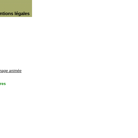
ntions légales
'image animée
res