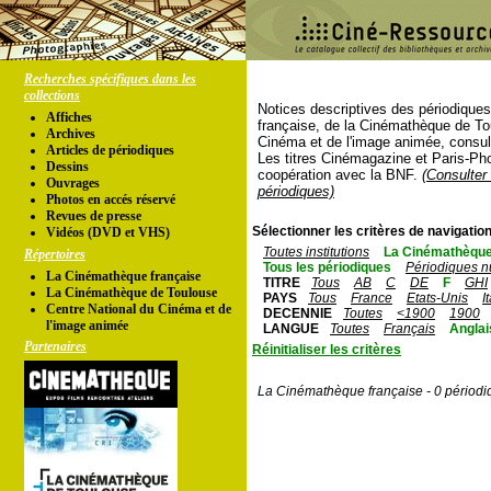
Recherches spécifiques dans les
collections
Notices descriptives des périodique
Affiches
française, de la Cinémathèque de To
Archives
Cinéma et de l'image animée, consul
Articles de périodiques
Les titres Cinémagazine et Paris-Ph
Dessins
coopération avec la BNF.
(Consulter 
Ouvrages
périodiques)
Photos en accés réservé
Revues de presse
Sélectionner les critères de navigation
Vidéos (DVD et VHS)
Toutes institutions
La Cinémathèque
Répertoires
Tous les périodiques
Périodiques n
La Cinémathèque française
TITRE
Tous
AB
C
DE
F
GHI
La Cinémathèque de Toulouse
PAYS
Tous
France
Etats-Unis
I
Centre National du Cinéma et de
DECENNIE
Toutes
<1900
1900
l'image animée
LANGUE
Toutes
Français
Anglai
Partenaires
Réinitialiser les critères
La Cinémathèque française - 0 périodi