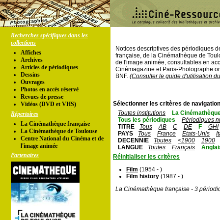
Recherches spécifiques dans les
collections
Notices descriptives des périodiques 
Affiches
française, de la Cinémathèque de Toul
Archives
de l'image animée, consultables en acc
Articles de périodiques
Cinémagazine et Paris-Photographe ont
Dessins
BNF.
(Consulter le guide d'utilisation d
Ouvrages
Photos en accés réservé
Revues de presse
Sélectionner les critères de navigation
Vidéos (DVD et VHS)
Toutes institutions
La Cinémathèque
Répertoires
Tous les périodiques
Périodiques n
La Cinémathèque française
TITRE
Tous
AB
C
DE
F
GHI
La Cinémathèque de Toulouse
PAYS
Tous
France
Etats-Unis
I
Centre National du Cinéma et de
DECENNIE
Toutes
<1900
1900
l'image animée
LANGUE
Toutes
Français
Anglai
Partenaires
Réinitialiser les critères
Film
(1954 - )
Film history
(1987 - )
La Cinémathèque française - 3 périodi