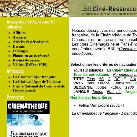
Recherches spécifiques dans les
collections
Notices descriptives des périodique
Affiches
française, de la Cinémathèque de To
Archives
Cinéma et de l'image animée, consul
Articles de périodiques
Les titres Cinémagazine et Paris-Ph
Dessins
coopération avec la BNF.
(Consulter 
Ouvrages
périodiques)
Photos en accés réservé
Revues de presse
Sélectionner les critères de navigation
Vidéos (DVD et VHS)
Toutes institutions
La Cinémathèque
Répertoires
Tous les périodiques
Périodiques n
La Cinémathèque française
TITRE
Tous
AB
C
DE
F
GHI
La Cinémathèque de Toulouse
PAYS
Tous
France
Etats-Unis
I
Centre National du Cinéma et de
DECENNIE
Toutes
<1900
1900
l'image animée
LANGUE
Toutes
Français
Anglai
Partenaires
Réinitialiser les critères
Fellini / Amarcord
(2001 - )
La Cinémathèque française - 1 périodi