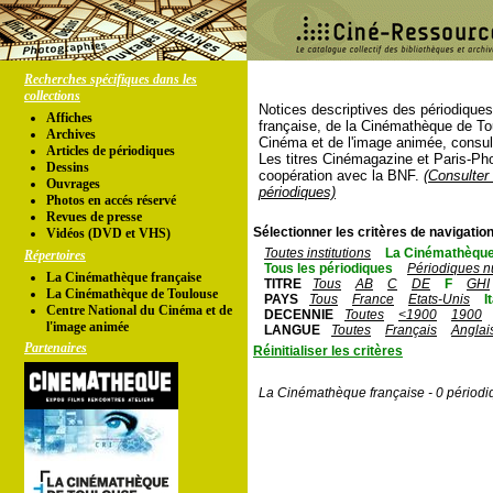
Recherches spécifiques dans les
collections
Notices descriptives des périodique
Affiches
française, de la Cinémathèque de To
Archives
Cinéma et de l'image animée, consul
Articles de périodiques
Les titres Cinémagazine et Paris-Ph
Dessins
coopération avec la BNF.
(Consulter 
Ouvrages
périodiques)
Photos en accés réservé
Revues de presse
Sélectionner les critères de navigation
Vidéos (DVD et VHS)
Toutes institutions
La Cinémathèque
Répertoires
Tous les périodiques
Périodiques n
La Cinémathèque française
TITRE
Tous
AB
C
DE
F
GHI
La Cinémathèque de Toulouse
PAYS
Tous
France
Etats-Unis
I
Centre National du Cinéma et de
DECENNIE
Toutes
<1900
1900
l'image animée
LANGUE
Toutes
Français
Anglai
Partenaires
Réinitialiser les critères
La Cinémathèque française - 0 périodi