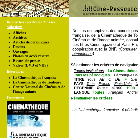
Recherches spécifiques dans les
collections
Notices descriptives des périodique
Affiches
française, de la Cinémathèque de To
Archives
Cinéma et de l'image animée, consul
Articles de périodiques
Les titres Cinémagazine et Paris-Ph
Dessins
coopération avec la BNF.
(Consulter 
Ouvrages
périodiques)
Photos en accés réservé
Revues de presse
Sélectionner les critères de navigation
Vidéos (DVD et VHS)
Toutes institutions
La Cinémathèque
Répertoires
Tous les périodiques
Périodiques n
La Cinémathèque française
TITRE
Tous
AB
C
DE
F
GHI
La Cinémathèque de Toulouse
PAYS
Tous
France
Etats-Unis
I
Centre National du Cinéma et de
DECENNIE
Toutes
<1900
1900
l'image animée
LANGUE
Toutes
Français
Anglai
Partenaires
Réinitialiser les critères
La Cinémathèque française - 0 périodi