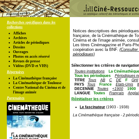
Recherches spécifiques dans les
collections
Notices descriptives des périodique
Affiches
française, de la Cinémathèque de To
Archives
Cinéma et de l'image animée, consul
Articles de périodiques
Les titres Cinémagazine et Paris-Ph
Dessins
coopération avec la BNF.
(Consulter 
Ouvrages
périodiques)
Photos en accés réservé
Revues de presse
Sélectionner les critères de navigation
Vidéos (DVD et VHS)
Toutes institutions
La Cinémathèque
Répertoires
Tous les périodiques
Périodiques n
La Cinémathèque française
TITRE
Tous
AB
C
DE
F
GHI
La Cinémathèque de Toulouse
PAYS
Tous
France
Etats-Unis
I
Centre National du Cinéma et de
DECENNIE
Toutes
<1900
1900
l'image animée
LANGUE
Toutes
Français
Anglai
Partenaires
Réinitialiser les critères
Le fascinateur
(1903 - 1938)
La Cinémathèque française - 2 périodi