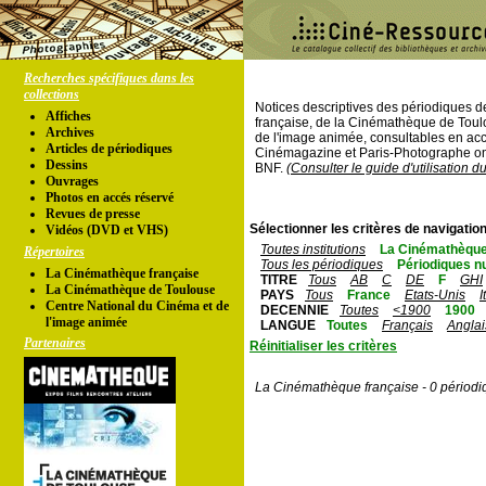
Recherches spécifiques dans les
collections
Notices descriptives des périodiques 
Affiches
française, de la Cinémathèque de Toul
Archives
de l'image animée, consultables en acc
Articles de périodiques
Cinémagazine et Paris-Photographe ont
Dessins
BNF.
(Consulter le guide d'utilisation d
Ouvrages
Photos en accés réservé
Revues de presse
Sélectionner les critères de navigation
Vidéos (DVD et VHS)
Toutes institutions
La Cinémathèque
Répertoires
Tous les périodiques
Périodiques n
La Cinémathèque française
TITRE
Tous
AB
C
DE
F
GHI
La Cinémathèque de Toulouse
PAYS
Tous
France
Etats-Unis
I
Centre National du Cinéma et de
DECENNIE
Toutes
<1900
1900
l'image animée
LANGUE
Toutes
Français
Anglai
Partenaires
Réinitialiser les critères
La Cinémathèque française - 0 périodi