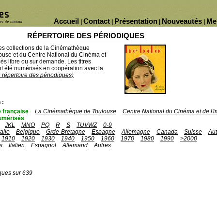
Accueil
Contact
Présentation
Nouveautés
Me
|
|
|
|
RÉPERTOIRE DES PÉRIODIQUES
des collections de la Cinémathèque
ouse et du Centre National du Cinéma et
ès libre ou sur demande. Les titres
 été numérisés en coopération avec la
u répertoire des périodiques)
 :
 française
La Cinémathèque de Toulouse
Centre National du Cinéma et de l
umérisés
JKL
MNO
PQ
R
S
TUVWZ
0-9
talie
Belgique
Grde-Bretagne
Espagne
Allemagne
Canada
Suisse
Aut
1910
1920
1930
1940
1950
1960
1970
1980
1990
>2000
s
Italien
Espagnol
Allemand
Autres
ques sur 639