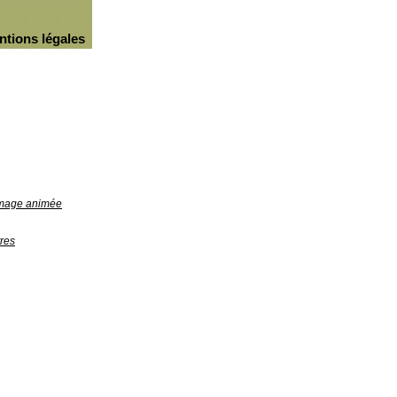
ntions légales
'image animée
res