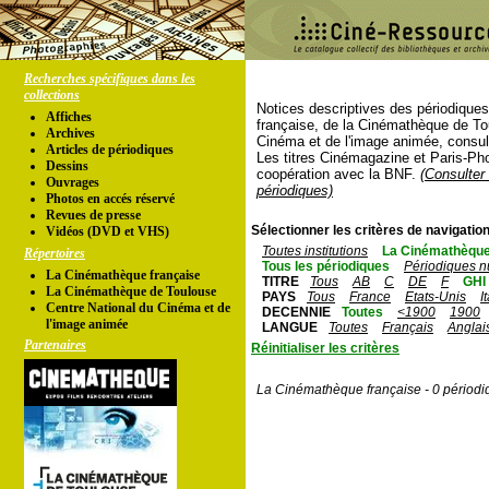
Recherches spécifiques dans les
collections
Notices descriptives des périodique
Affiches
française, de la Cinémathèque de To
Archives
Cinéma et de l'image animée, consul
Articles de périodiques
Les titres Cinémagazine et Paris-Ph
Dessins
coopération avec la BNF.
(Consulter 
Ouvrages
périodiques)
Photos en accés réservé
Revues de presse
Sélectionner les critères de navigation
Vidéos (DVD et VHS)
Toutes institutions
La Cinémathèque
Répertoires
Tous les périodiques
Périodiques n
La Cinémathèque française
TITRE
Tous
AB
C
DE
F
GHI
La Cinémathèque de Toulouse
PAYS
Tous
France
Etats-Unis
I
Centre National du Cinéma et de
DECENNIE
Toutes
<1900
1900
l'image animée
LANGUE
Toutes
Français
Anglai
Partenaires
Réinitialiser les critères
La Cinémathèque française - 0 périodi