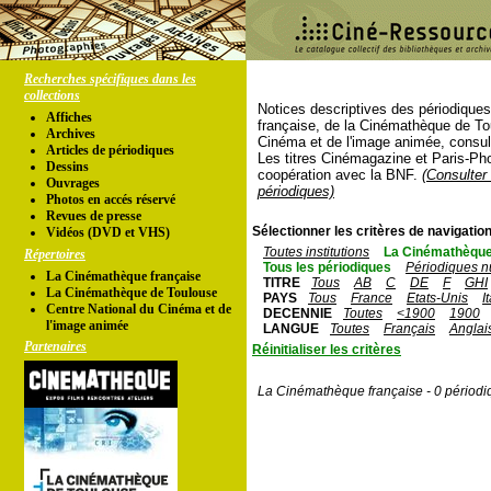
Recherches spécifiques dans les
collections
Notices descriptives des périodique
Affiches
française, de la Cinémathèque de To
Archives
Cinéma et de l'image animée, consul
Articles de périodiques
Les titres Cinémagazine et Paris-Ph
Dessins
coopération avec la BNF.
(Consulter 
Ouvrages
périodiques)
Photos en accés réservé
Revues de presse
Sélectionner les critères de navigation
Vidéos (DVD et VHS)
Toutes institutions
La Cinémathèque
Répertoires
Tous les périodiques
Périodiques n
La Cinémathèque française
TITRE
Tous
AB
C
DE
F
GHI
La Cinémathèque de Toulouse
PAYS
Tous
France
Etats-Unis
I
Centre National du Cinéma et de
DECENNIE
Toutes
<1900
1900
l'image animée
LANGUE
Toutes
Français
Anglai
Partenaires
Réinitialiser les critères
La Cinémathèque française - 0 périodi