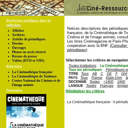
Recherches spécifiques dans les
collections
Notices descriptives des périodique
Affiches
française, de la Cinémathèque de To
Archives
Cinéma et de l'image animée, consul
Articles de périodiques
Les titres Cinémagazine et Paris-Ph
Dessins
coopération avec la BNF.
(Consulter 
Ouvrages
périodiques)
Photos en accés réservé
Revues de presse
Sélectionner les critères de navigation
Vidéos (DVD et VHS)
Toutes institutions
La Cinémathèque
Répertoires
Tous les périodiques
Périodiques n
La Cinémathèque française
TITRE
Tous
AB
C
DE
F
GHI
La Cinémathèque de Toulouse
PAYS
Tous
France
Etats-Unis
I
Centre National du Cinéma et de
DECENNIE
Toutes
<1900
1900
l'image animée
LANGUE
Toutes
Français
Anglai
Partenaires
Réinitialiser les critères
La Cinémathèque française - 0 périodi