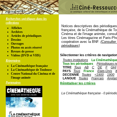
Recherches spécifiques dans les
collections
Notices descriptives des périodique
Affiches
française, de la Cinémathèque de To
Archives
Cinéma et de l'image animée, consul
Articles de périodiques
Les titres Cinémagazine et Paris-Ph
Dessins
coopération avec la BNF.
(Consulter 
Ouvrages
périodiques)
Photos en accés réservé
Revues de presse
Sélectionner les critères de navigation
Vidéos (DVD et VHS)
Toutes institutions
La Cinémathèque
Répertoires
Tous les périodiques
Périodiques n
La Cinémathèque française
TITRE
Tous
AB
C
DE
F
GHI
La Cinémathèque de Toulouse
PAYS
Tous
France
Etats-Unis
I
Centre National du Cinéma et de
DECENNIE
Toutes
<1900
1900
l'image animée
LANGUE
Toutes
Français
Anglai
Partenaires
Réinitialiser les critères
La Cinémathèque française - 0 périodi