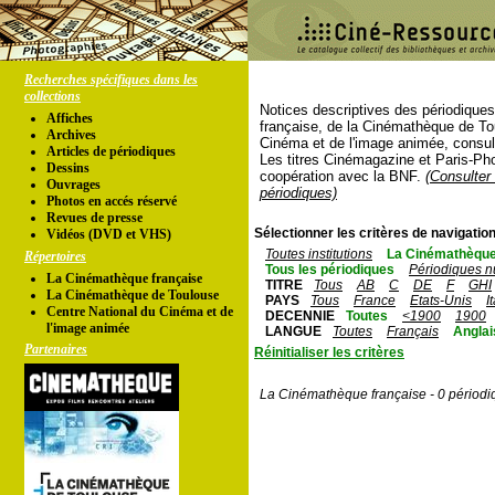
Recherches spécifiques dans les
collections
Notices descriptives des périodique
Affiches
française, de la Cinémathèque de To
Archives
Cinéma et de l'image animée, consul
Articles de périodiques
Les titres Cinémagazine et Paris-Ph
Dessins
coopération avec la BNF.
(Consulter 
Ouvrages
périodiques)
Photos en accés réservé
Revues de presse
Sélectionner les critères de navigation
Vidéos (DVD et VHS)
Toutes institutions
La Cinémathèque
Répertoires
Tous les périodiques
Périodiques n
La Cinémathèque française
TITRE
Tous
AB
C
DE
F
GHI
La Cinémathèque de Toulouse
PAYS
Tous
France
Etats-Unis
I
Centre National du Cinéma et de
DECENNIE
Toutes
<1900
1900
l'image animée
LANGUE
Toutes
Français
Anglai
Partenaires
Réinitialiser les critères
La Cinémathèque française - 0 périodi