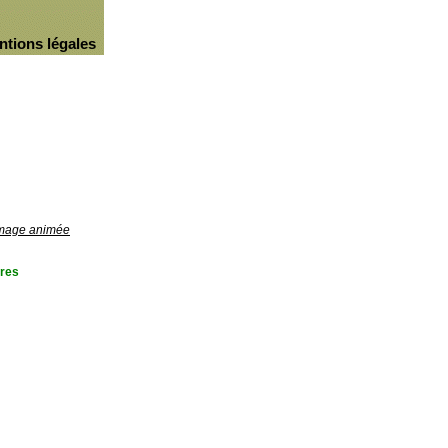
ntions légales
'image animée
res