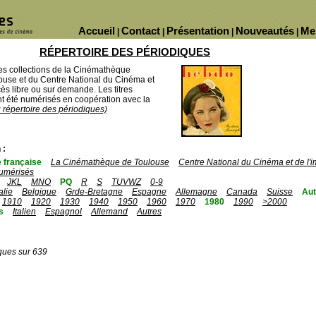
Accueil
Contact
Présentation
Nouveautés
Me
|
|
|
|
RÉPERTOIRE DES PÉRIODIQUES
des collections de la Cinémathèque
ouse et du Centre National du Cinéma et
ès libre ou sur demande. Les titres
 été numérisés en coopération avec la
u répertoire des périodiques)
 :
 française
La Cinémathèque de Toulouse
Centre National du Cinéma et de l
umérisés
JKL
MNO
PQ
R
S
TUVWZ
0-9
talie
Belgique
Grde-Bretagne
Espagne
Allemagne
Canada
Suisse
Aut
1910
1920
1930
1940
1950
1960
1970
1980
1990
>2000
s
Italien
Espagnol
Allemand
Autres
ques sur 639