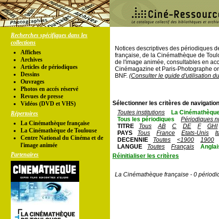
Recherches spécifiques dans les
collections
Notices descriptives des périodiques 
Affiches
française, de la Cinémathèque de Toul
Archives
de l'image animée, consultables en acc
Articles de périodiques
Cinémagazine et Paris-Photographe ont
Dessins
BNF.
(Consulter le guide d'utilisation d
Ouvrages
Photos en accés réservé
Revues de presse
Sélectionner les critères de navigation
Vidéos (DVD et VHS)
Toutes institutions
La Cinémathèque
Répertoires
Tous les périodiques
Périodiques n
La Cinémathèque française
TITRE
Tous
AB
C
DE
F
GHI
La Cinémathèque de Toulouse
PAYS
Tous
France
Etats-Unis
I
Centre National du Cinéma et de
DECENNIE
Toutes
<1900
1900
l'image animée
LANGUE
Toutes
Français
Anglai
Partenaires
Réinitialiser les critères
La Cinémathèque française - 0 périodi