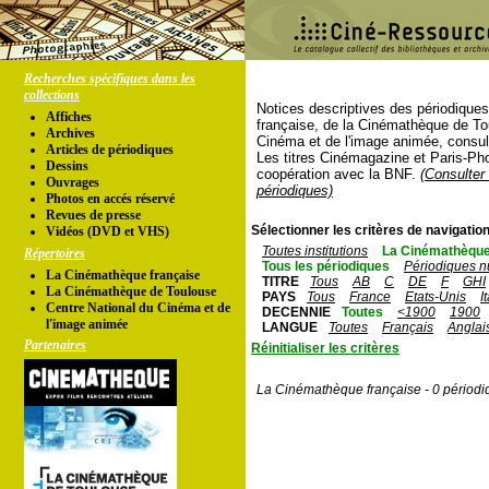
Recherches spécifiques dans les
collections
Notices descriptives des périodique
Affiches
française, de la Cinémathèque de To
Archives
Cinéma et de l'image animée, consul
Articles de périodiques
Les titres Cinémagazine et Paris-Ph
Dessins
coopération avec la BNF.
(Consulter 
Ouvrages
périodiques)
Photos en accés réservé
Revues de presse
Sélectionner les critères de navigation
Vidéos (DVD et VHS)
Toutes institutions
La Cinémathèque
Répertoires
Tous les périodiques
Périodiques n
La Cinémathèque française
TITRE
Tous
AB
C
DE
F
GHI
La Cinémathèque de Toulouse
PAYS
Tous
France
Etats-Unis
I
Centre National du Cinéma et de
DECENNIE
Toutes
<1900
1900
l'image animée
LANGUE
Toutes
Français
Anglai
Partenaires
Réinitialiser les critères
La Cinémathèque française - 0 périodi