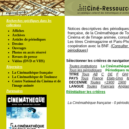
Recherches spécifiques dans les
collections
Notices descriptives des périodique
Affiches
française, de la Cinémathèque de To
Archives
Cinéma et de l'image animée, consul
Articles de périodiques
Les titres Cinémagazine et Paris-Ph
Dessins
coopération avec la BNF.
(Consulter 
Ouvrages
périodiques)
Photos en accés réservé
Revues de presse
Sélectionner les critères de navigation
Vidéos (DVD et VHS)
Toutes institutions
La Cinémathèque
Répertoires
Tous les périodiques
Périodiques n
La Cinémathèque française
TITRE
Tous
AB
C
DE
F
GHI
La Cinémathèque de Toulouse
PAYS
Tous
France
Etats-Unis
I
Centre National du Cinéma et de
DECENNIE
Toutes
<1900
1900
l'image animée
LANGUE
Toutes
Français
Anglai
Partenaires
Réinitialiser les critères
La Cinémathèque française - 0 périodi