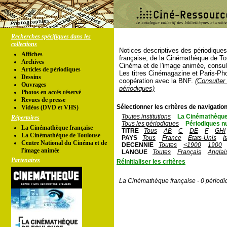
Recherches spécifiques dans les
collections
Notices descriptives des périodique
Affiches
française, de la Cinémathèque de To
Archives
Cinéma et de l'image animée, consul
Articles de périodiques
Les titres Cinémagazine et Paris-Ph
Dessins
coopération avec la BNF.
(Consulter 
Ouvrages
périodiques)
Photos en accés réservé
Revues de presse
Sélectionner les critères de navigation
Vidéos (DVD et VHS)
Toutes institutions
La Cinémathèque
Répertoires
Tous les périodiques
Périodiques n
La Cinémathèque française
TITRE
Tous
AB
C
DE
F
GHI
La Cinémathèque de Toulouse
PAYS
Tous
France
Etats-Unis
I
Centre National du Cinéma et de
DECENNIE
Toutes
<1900
1900
l'image animée
LANGUE
Toutes
Français
Anglai
Partenaires
Réinitialiser les critères
La Cinémathèque française - 0 périodi