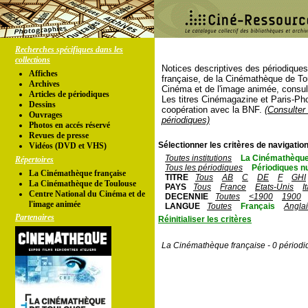
Recherches spécifiques dans les
collections
Notices descriptives des périodique
Affiches
française, de la Cinémathèque de To
Archives
Cinéma et de l'image animée, consul
Articles de périodiques
Les titres Cinémagazine et Paris-Ph
Dessins
coopération avec la BNF.
(Consulter 
Ouvrages
périodiques)
Photos en accés réservé
Revues de presse
Sélectionner les critères de navigation
Vidéos (DVD et VHS)
Toutes institutions
La Cinémathèque
Répertoires
Tous les périodiques
Périodiques n
La Cinémathèque française
TITRE
Tous
AB
C
DE
F
GHI
La Cinémathèque de Toulouse
PAYS
Tous
France
Etats-Unis
I
Centre National du Cinéma et de
DECENNIE
Toutes
<1900
1900
l'image animée
LANGUE
Toutes
Français
Angla
Partenaires
Réinitialiser les critères
La Cinémathèque française - 0 périodi