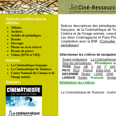
Recherches spécifiques dans les
collections
Notices descriptives des périodique
Affiches
française, de la Cinémathèque de To
Archives
Cinéma et de l'image animée, consul
Articles de périodiques
Les titres Cinémagazine et Paris-Ph
Dessins
coopération avec la BNF.
(Consulter 
Ouvrages
périodiques)
Photos en accés réservé
Revues de presse
Sélectionner les critères de navigation
Vidéos (DVD et VHS)
Toutes institutions
La Cinémathèque 
Répertoires
Tous les périodiques
Périodiques n
La Cinémathèque française
TITRE
Tous
AB
C
DE
F
GHI
La Cinémathèque de Toulouse
PAYS
Tous
France
Etats-Unis
I
Centre National du Cinéma et de
DECENNIE
Toutes
<1900
1900
l'image animée
LANGUE
Toutes
Français
Angla
Partenaires
Réinitialiser les critères
La Cinémathèque de Toulouse - 0 péri