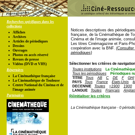
Recherches spécifiques dans les
collections
Notices descriptives des périodique
Affiches
française, de la Cinémathèque de To
Archives
Cinéma et de l'image animée, consul
Articles de périodiques
Les titres Cinémagazine et Paris-Ph
Dessins
coopération avec la BNF.
(Consulter 
Ouvrages
périodiques)
Photos en accés réservé
Revues de presse
Sélectionner les critères de navigation
Vidéos (DVD et VHS)
Toutes institutions
La Cinémathèque
Répertoires
Tous les périodiques
Périodiques n
La Cinémathèque française
TITRE
Tous
AB
C
DE
F
GHI
La Cinémathèque de Toulouse
PAYS
Tous
France
Etats-Unis
I
Centre National du Cinéma et de
DECENNIE
Toutes
<1900
1900
l'image animée
LANGUE
Toutes
Français
Anglai
Partenaires
Réinitialiser les critères
La Cinémathèque française - 0 périodi