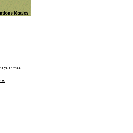
ntions légales
'image animée
res