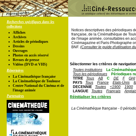
Recherches spécifiques dans les
collections
Notices descriptives des périodiques 
Affiches
française, de la Cinémathèque de Toul
Archives
de l'image animée, consultables en acc
Articles de périodiques
Cinémagazine et Paris-Photographe ont
Dessins
BNF.
(Consulter le guide d'utilisation d
Ouvrages
Photos en accés réservé
Revues de presse
Sélectionner les critères de navigation
Vidéos (DVD et VHS)
Toutes institutions
La Cinémathèque
Répertoires
Tous les périodiques
Périodiques n
La Cinémathèque française
TITRE
Tous
AB
C
DE
F
GHI
La Cinémathèque de Toulouse
PAYS
Tous
France
Etats-Unis
I
Centre National du Cinéma et de
DECENNIE
Toutes
<1900
1900
l'image animée
LANGUE
Toutes
Français
Anglai
Partenaires
Réinitialiser les critères
La Cinémathèque française - 0 périodi