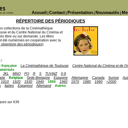
Accueil
Contact
Présentation
Nouveautés
Me
|
|
|
|
RÉPERTOIRE DES PÉRIODIQUES
des collections de la Cinémathèque
ouse et du Centre National du Cinéma et
ès libre ou sur demande. Les titres
 été numérisés en coopération avec la
u répertoire des périodiques)
 :
 française
La Cinémathèque de Toulouse
Centre National du Cinéma et de l
umérisés
JKL
MNO
PQ
R
S
TUVWZ
0-9
talie
Belgique
Grde-Bretagne
Espagne
Allemagne
Canada
Suisse
Aut
1910
1920
1930
1940
1950
1960
1970
1980
1990
>2000
s
Italien
Espagnol
Allemand
Autres
ques sur 639