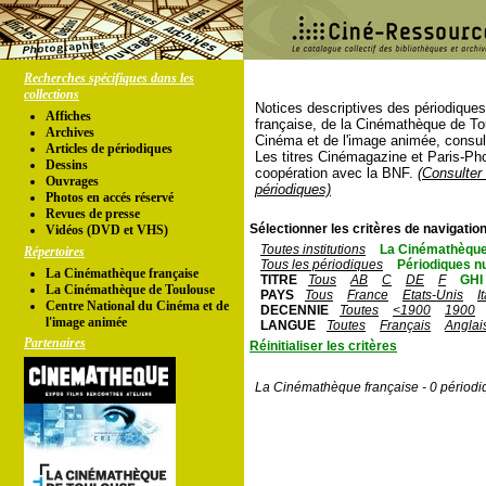
Recherches spécifiques dans les
collections
Notices descriptives des périodique
Affiches
française, de la Cinémathèque de To
Archives
Cinéma et de l'image animée, consul
Articles de périodiques
Les titres Cinémagazine et Paris-Ph
Dessins
coopération avec la BNF.
(Consulter 
Ouvrages
périodiques)
Photos en accés réservé
Revues de presse
Sélectionner les critères de navigation
Vidéos (DVD et VHS)
Toutes institutions
La Cinémathèque
Répertoires
Tous les périodiques
Périodiques n
La Cinémathèque française
TITRE
Tous
AB
C
DE
F
GHI
La Cinémathèque de Toulouse
PAYS
Tous
France
Etats-Unis
I
Centre National du Cinéma et de
DECENNIE
Toutes
<1900
1900
l'image animée
LANGUE
Toutes
Français
Anglai
Partenaires
Réinitialiser les critères
La Cinémathèque française - 0 périodi