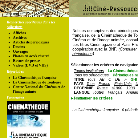
Recherches spécifiques dans les
collections
Notices descriptives des périodique
Affiches
française, de la Cinémathèque de To
Archives
Cinéma et de l'image animée, consul
Articles de périodiques
Les titres Cinémagazine et Paris-Ph
Dessins
coopération avec la BNF.
(Consulter 
Ouvrages
périodiques)
Photos en accés réservé
Revues de presse
Sélectionner les critères de navigation
Vidéos (DVD et VHS)
Toutes institutions
La Cinémathèque
Répertoires
Tous les périodiques
Périodiques n
La Cinémathèque française
TITRE
Tous
AB
C
DE
F
GHI
La Cinémathèque de Toulouse
PAYS
Tous
France
Etats-Unis
I
Centre National du Cinéma et de
DECENNIE
Toutes
<1900
1900
l'image animée
LANGUE
Toutes
Français
Anglai
Partenaires
Réinitialiser les critères
La Cinémathèque française - 0 périodi