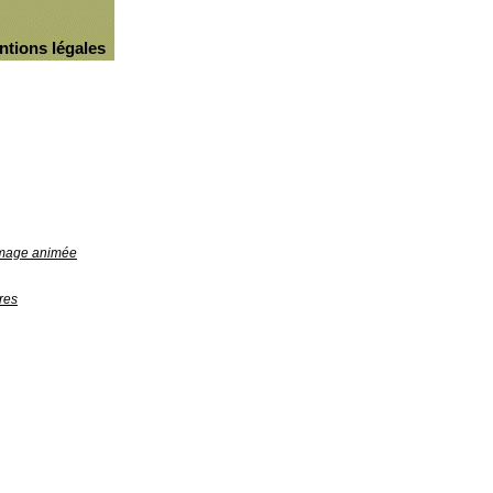
ntions légales
'image animée
res