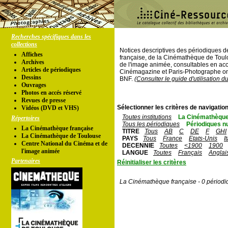
Recherches spécifiques dans les
collections
Notices descriptives des périodiques 
Affiches
française, de la Cinémathèque de Toul
Archives
de l'image animée, consultables en acc
Articles de périodiques
Cinémagazine et Paris-Photographe ont
Dessins
BNF.
(Consulter le guide d'utilisation d
Ouvrages
Photos en accés réservé
Revues de presse
Sélectionner les critères de navigation
Vidéos (DVD et VHS)
Toutes institutions
La Cinémathèque
Répertoires
Tous les périodiques
Périodiques n
La Cinémathèque française
TITRE
Tous
AB
C
DE
F
GHI
La Cinémathèque de Toulouse
PAYS
Tous
France
Etats-Unis
I
Centre National du Cinéma et de
DECENNIE
Toutes
<1900
1900
l'image animée
LANGUE
Toutes
Français
Anglai
Partenaires
Réinitialiser les critères
La Cinémathèque française - 0 périodi