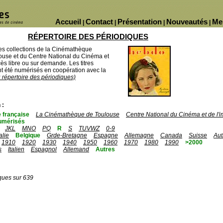
Accueil
Contact
Présentation
Nouveautés
Me
|
|
|
|
RÉPERTOIRE DES PÉRIODIQUES
des collections de la Cinémathèque
ouse et du Centre National du Cinéma et
ès libre ou sur demande. Les titres
 été numérisés en coopération avec la
u répertoire des périodiques)
 :
 française
La Cinémathèque de Toulouse
Centre National du Cinéma et de l
umérisés
JKL
MNO
PQ
R
S
TUVWZ
0-9
talie
Belgique
Grde-Bretagne
Espagne
Allemagne
Canada
Suisse
Aut
1910
1920
1930
1940
1950
1960
1970
1980
1990
>2000
s
Italien
Espagnol
Allemand
Autres
ques sur 639