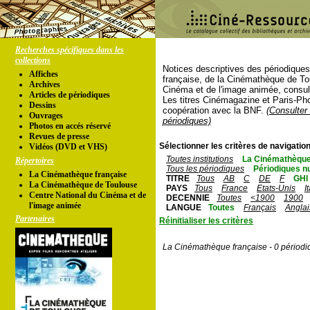
Recherches spécifiques dans les
collections
Notices descriptives des périodique
Affiches
française, de la Cinémathèque de To
Archives
Cinéma et de l'image animée, consul
Articles de périodiques
Les titres Cinémagazine et Paris-Ph
Dessins
coopération avec la BNF.
(Consulter 
Ouvrages
périodiques)
Photos en accés réservé
Revues de presse
Sélectionner les critères de navigation
Vidéos (DVD et VHS)
Toutes institutions
La Cinémathèque
Répertoires
Tous les périodiques
Périodiques n
La Cinémathèque française
TITRE
Tous
AB
C
DE
F
GHI
La Cinémathèque de Toulouse
PAYS
Tous
France
Etats-Unis
I
Centre National du Cinéma et de
DECENNIE
Toutes
<1900
1900
l'image animée
LANGUE
Toutes
Français
Anglai
Partenaires
Réinitialiser les critères
La Cinémathèque française - 0 périodi