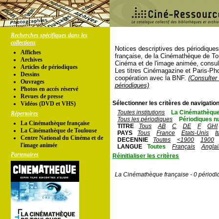
Recherches spécifiques dans les
collections
Notices descriptives des périodique
Affiches
française, de la Cinémathèque de To
Archives
Cinéma et de l'image animée, consul
Articles de périodiques
Les titres Cinémagazine et Paris-Ph
Dessins
coopération avec la BNF.
(Consulter 
Ouvrages
périodiques)
Photos en accés réservé
Revues de presse
Sélectionner les critères de navigation
Vidéos (DVD et VHS)
Toutes institutions
La Cinémathèque
Répertoires
Tous les périodiques
Périodiques n
La Cinémathèque française
TITRE
Tous
AB
C
DE
F
GHI
La Cinémathèque de Toulouse
PAYS
Tous
France
Etats-Unis
I
Centre National du Cinéma et de
DECENNIE
Toutes
<1900
1900
l'image animée
LANGUE
Toutes
Français
Anglai
Partenaires
Réinitialiser les critères
La Cinémathèque française - 0 périodi