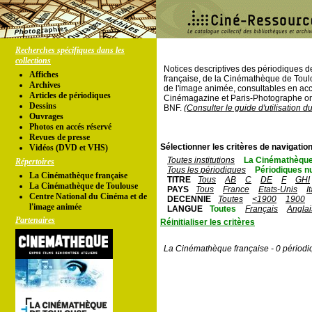
Recherches spécifiques dans les
collections
Notices descriptives des périodiques 
Affiches
française, de la Cinémathèque de Toul
Archives
de l'image animée, consultables en acc
Articles de périodiques
Cinémagazine et Paris-Photographe ont
Dessins
BNF.
(Consulter le guide d'utilisation d
Ouvrages
Photos en accés réservé
Revues de presse
Sélectionner les critères de navigation
Vidéos (DVD et VHS)
Toutes institutions
La Cinémathèque
Répertoires
Tous les périodiques
Périodiques n
La Cinémathèque française
TITRE
Tous
AB
C
DE
F
GHI
La Cinémathèque de Toulouse
PAYS
Tous
France
Etats-Unis
I
Centre National du Cinéma et de
DECENNIE
Toutes
<1900
1900
l'image animée
LANGUE
Toutes
Français
Anglai
Partenaires
Réinitialiser les critères
La Cinémathèque française - 0 périodi