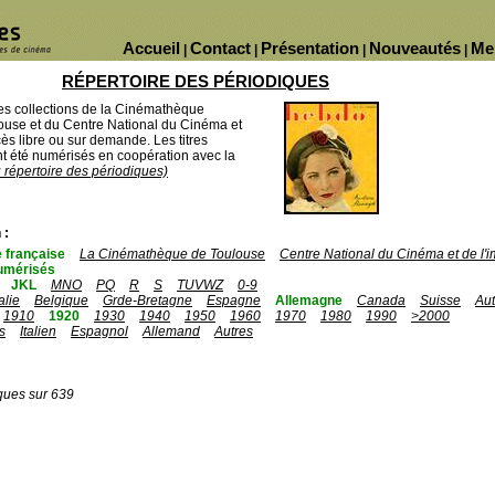
Accueil
Contact
Présentation
Nouveautés
Me
|
|
|
|
RÉPERTOIRE DES PÉRIODIQUES
des collections de la Cinémathèque
ouse et du Centre National du Cinéma et
ès libre ou sur demande. Les titres
 été numérisés en coopération avec la
u répertoire des périodiques)
 :
 française
La Cinémathèque de Toulouse
Centre National du Cinéma et de l
umérisés
JKL
MNO
PQ
R
S
TUVWZ
0-9
talie
Belgique
Grde-Bretagne
Espagne
Allemagne
Canada
Suisse
Aut
1910
1920
1930
1940
1950
1960
1970
1980
1990
>2000
s
Italien
Espagnol
Allemand
Autres
ques sur 639