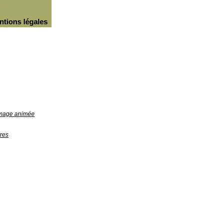
ntions légales
'image animée
res