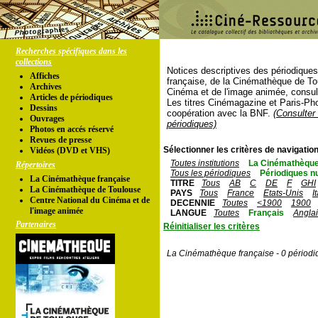
Recherches spécifiques dans les
collections
Notices descriptives des périodique
Affiches
française, de la Cinémathèque de To
Archives
Cinéma et de l'image animée, consul
Articles de périodiques
Les titres Cinémagazine et Paris-Ph
Dessins
coopération avec la BNF.
(Consulter 
Ouvrages
périodiques)
Photos en accés réservé
Revues de presse
Sélectionner les critères de navigation
Vidéos (DVD et VHS)
Toutes institutions
La Cinémathèque
Répertoires
Tous les périodiques
Périodiques n
La Cinémathèque française
TITRE
Tous
AB
C
DE
F
GHI
La Cinémathèque de Toulouse
PAYS
Tous
France
Etats-Unis
I
Centre National du Cinéma et de
DECENNIE
Toutes
<1900
1900
l'image animée
LANGUE
Toutes
Français
Angla
Partenaires
Réinitialiser les critères
La Cinémathèque française - 0 périodi