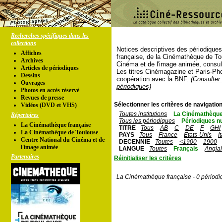
Recherches spécifiques dans les
collections
Notices descriptives des périodique
Affiches
française, de la Cinémathèque de To
Archives
Cinéma et de l'image animée, consul
Articles de périodiques
Les titres Cinémagazine et Paris-Ph
Dessins
coopération avec la BNF.
(Consulter 
Ouvrages
périodiques)
Photos en accés réservé
Revues de presse
Sélectionner les critères de navigation
Vidéos (DVD et VHS)
Toutes institutions
La Cinémathèque
Répertoires
Tous les périodiques
Périodiques n
La Cinémathèque française
TITRE
Tous
AB
C
DE
F
GHI
La Cinémathèque de Toulouse
PAYS
Tous
France
Etats-Unis
I
Centre National du Cinéma et de
DECENNIE
Toutes
<1900
1900
l'image animée
LANGUE
Toutes
Français
Angla
Partenaires
Réinitialiser les critères
La Cinémathèque française - 0 périodi