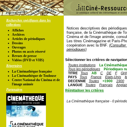
Recherches spécifiques dans les
collections
Notices descriptives des périodique
Affiches
française, de la Cinémathèque de To
Archives
Cinéma et de l'image animée, consul
Articles de périodiques
Les titres Cinémagazine et Paris-Ph
Dessins
coopération avec la BNF.
(Consulter 
Ouvrages
périodiques)
Photos en accés réservé
Revues de presse
Sélectionner les critères de navigation
Vidéos (DVD et VHS)
Toutes institutions
La Cinémathèque
Répertoires
Tous les périodiques
Périodiques n
La Cinémathèque française
TITRE
Tous
AB
C
DE
F
GHI
La Cinémathèque de Toulouse
PAYS
Tous
France
Etats-Unis
I
Centre National du Cinéma et de
DECENNIE
Toutes
<1900
1900
l'image animée
LANGUE
Toutes
Français
Anglai
Partenaires
Réinitialiser les critères
La Cinémathèque française - 0 périodi