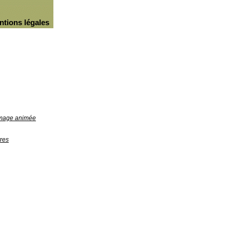
ntions légales
'image animée
res