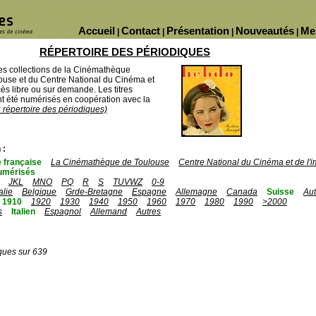
Accueil
Contact
Présentation
Nouveautés
Me
|
|
|
|
RÉPERTOIRE DES PÉRIODIQUES
des collections de la Cinémathèque
ouse et du Centre National du Cinéma et
ès libre ou sur demande. Les titres
 été numérisés en coopération avec la
u répertoire des périodiques)
 :
 française
La Cinémathèque de Toulouse
Centre National du Cinéma et de l
umérisés
JKL
MNO
PQ
R
S
TUVWZ
0-9
talie
Belgique
Grde-Bretagne
Espagne
Allemagne
Canada
Suisse
Aut
1910
1920
1930
1940
1950
1960
1970
1980
1990
>2000
s
Italien
Espagnol
Allemand
Autres
ques sur 639