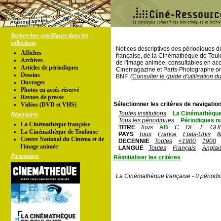
Recherches spécifiques dans les
collections
Notices descriptives des périodiques 
Affiches
française, de la Cinémathèque de Toul
Archives
de l'image animée, consultables en acc
Articles de périodiques
Cinémagazine et Paris-Photographe ont
Dessins
BNF.
(Consulter le guide d'utilisation d
Ouvrages
Photos en accés réservé
Revues de presse
Sélectionner les critères de navigation
Vidéos (DVD et VHS)
Toutes institutions
La Cinémathèque
Répertoires
Tous les périodiques
Périodiques n
La Cinémathèque française
TITRE
Tous
AB
C
DE
F
GHI
La Cinémathèque de Toulouse
PAYS
Tous
France
Etats-Unis
I
Centre National du Cinéma et de
DECENNIE
Toutes
<1900
1900
l'image animée
LANGUE
Toutes
Français
Anglai
Partenaires
Réinitialiser les critères
La Cinémathèque française - 0 périodi