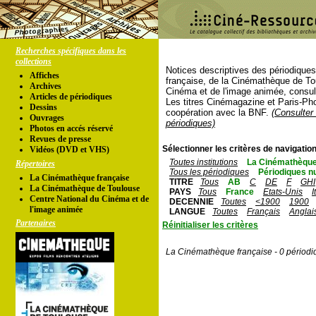
Recherches spécifiques dans les
collections
Notices descriptives des périodique
Affiches
française, de la Cinémathèque de To
Archives
Cinéma et de l'image animée, consul
Articles de périodiques
Les titres Cinémagazine et Paris-Ph
Dessins
coopération avec la BNF.
(Consulter 
Ouvrages
périodiques)
Photos en accés réservé
Revues de presse
Sélectionner les critères de navigation
Vidéos (DVD et VHS)
Toutes institutions
La Cinémathèque
Répertoires
Tous les périodiques
Périodiques n
La Cinémathèque française
TITRE
Tous
AB
C
DE
F
GHI
La Cinémathèque de Toulouse
PAYS
Tous
France
Etats-Unis
I
Centre National du Cinéma et de
DECENNIE
Toutes
<1900
1900
l'image animée
LANGUE
Toutes
Français
Anglai
Partenaires
Réinitialiser les critères
La Cinémathèque française - 0 périodi