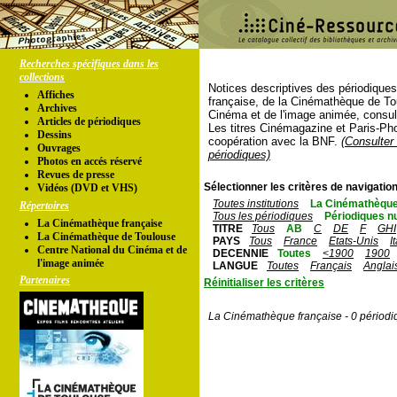
Recherches spécifiques dans les
collections
Notices descriptives des périodique
Affiches
française, de la Cinémathèque de To
Archives
Cinéma et de l'image animée, consul
Articles de périodiques
Les titres Cinémagazine et Paris-Ph
Dessins
coopération avec la BNF.
(Consulter 
Ouvrages
périodiques)
Photos en accés réservé
Revues de presse
Sélectionner les critères de navigation
Vidéos (DVD et VHS)
Toutes institutions
La Cinémathèque
Répertoires
Tous les périodiques
Périodiques n
La Cinémathèque française
TITRE
Tous
AB
C
DE
F
GHI
La Cinémathèque de Toulouse
PAYS
Tous
France
Etats-Unis
I
Centre National du Cinéma et de
DECENNIE
Toutes
<1900
1900
l'image animée
LANGUE
Toutes
Français
Anglai
Partenaires
Réinitialiser les critères
La Cinémathèque française - 0 périodi