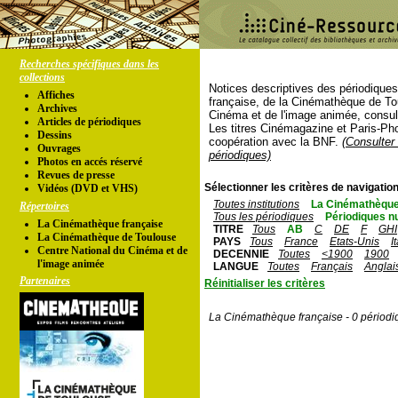
Recherches spécifiques dans les
collections
Notices descriptives des périodique
Affiches
française, de la Cinémathèque de To
Archives
Cinéma et de l'image animée, consul
Articles de périodiques
Les titres Cinémagazine et Paris-Ph
Dessins
coopération avec la BNF.
(Consulter 
Ouvrages
périodiques)
Photos en accés réservé
Revues de presse
Sélectionner les critères de navigation
Vidéos (DVD et VHS)
Toutes institutions
La Cinémathèque
Répertoires
Tous les périodiques
Périodiques n
La Cinémathèque française
TITRE
Tous
AB
C
DE
F
GHI
La Cinémathèque de Toulouse
PAYS
Tous
France
Etats-Unis
I
Centre National du Cinéma et de
DECENNIE
Toutes
<1900
1900
l'image animée
LANGUE
Toutes
Français
Anglai
Partenaires
Réinitialiser les critères
La Cinémathèque française - 0 périodi