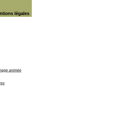
ntions légales
'image animée
res