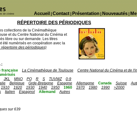
Accueil
Contact
Présentation
Nouveautés
Me
|
|
|
|
RÉPERTOIRE DES PÉRIODIQUES
des collections de la Cinémathèque
ouse et du Centre National du Cinéma et
ès libre ou sur demande. Les titres
 été numérisés en coopération avec la
u répertoire des périodiques)
 :
 française
La Cinémathèque de Toulouse
Centre National du Cinéma et de l
umérisés
JKL
MNO
PQ
R
S
TUVWZ
0-9
talie
Belgique
Grde-Bretagne
Espagne
Allemagne
Canada
Suisse
Aut
1910
1920
1930
1940
1950
1960
1970
1980
1990
>2000
s
Italien
Espagnol
Allemand
Autres
ques sur 639