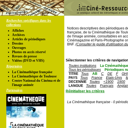
Recherches spécifiques dans les
collections
Notices descriptives des périodiques 
Affiches
française, de la Cinémathèque de Toul
Archives
de l'image animée, consultables en acc
Articles de périodiques
Cinémagazine et Paris-Photographe ont
Dessins
BNF.
(Consulter le guide d'utilisation d
Ouvrages
Photos en accés réservé
Revues de presse
Sélectionner les critères de navigation
Vidéos (DVD et VHS)
Toutes institutions
La Cinémathèque
Répertoires
Tous les périodiques
Périodiques n
La Cinémathèque française
TITRE
Tous
AB
C
DE
F
GHI
La Cinémathèque de Toulouse
PAYS
Tous
France
Etats-Unis
I
Centre National du Cinéma et de
DECENNIE
Toutes
<1900
1900
l'image animée
LANGUE
Toutes
Français
Anglai
Partenaires
Réinitialiser les critères
La Cinémathèque française - 0 périodi