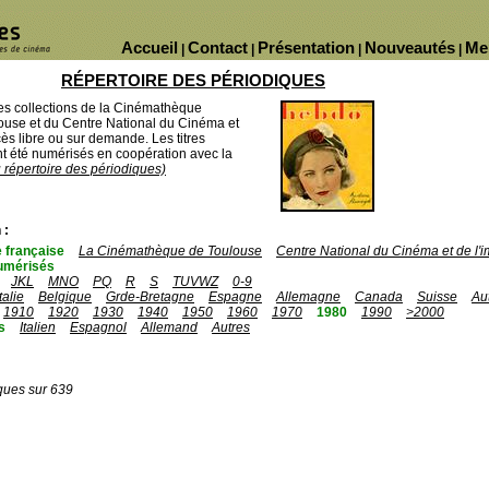
Accueil
Contact
Présentation
Nouveautés
Me
|
|
|
|
RÉPERTOIRE DES PÉRIODIQUES
des collections de la Cinémathèque
ouse et du Centre National du Cinéma et
ès libre ou sur demande. Les titres
 été numérisés en coopération avec la
u répertoire des périodiques)
 :
 française
La Cinémathèque de Toulouse
Centre National du Cinéma et de l
umérisés
JKL
MNO
PQ
R
S
TUVWZ
0-9
Italie
Belgique
Grde-Bretagne
Espagne
Allemagne
Canada
Suisse
Au
1910
1920
1930
1940
1950
1960
1970
1980
1990
>2000
s
Italien
Espagnol
Allemand
Autres
ques sur 639