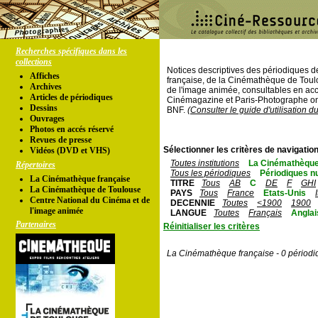
Recherches spécifiques dans les
collections
Notices descriptives des périodiques 
Affiches
française, de la Cinémathèque de Toul
Archives
de l'image animée, consultables en acc
Articles de périodiques
Cinémagazine et Paris-Photographe ont
Dessins
BNF.
(Consulter le guide d'utilisation d
Ouvrages
Photos en accés réservé
Revues de presse
Sélectionner les critères de navigation
Vidéos (DVD et VHS)
Toutes institutions
La Cinémathèque
Répertoires
Tous les périodiques
Périodiques n
La Cinémathèque française
TITRE
Tous
AB
C
DE
F
GHI
La Cinémathèque de Toulouse
PAYS
Tous
France
Etats-Unis
Centre National du Cinéma et de
DECENNIE
Toutes
<1900
1900
l'image animée
LANGUE
Toutes
Français
Anglai
Partenaires
Réinitialiser les critères
La Cinémathèque française - 0 périodi