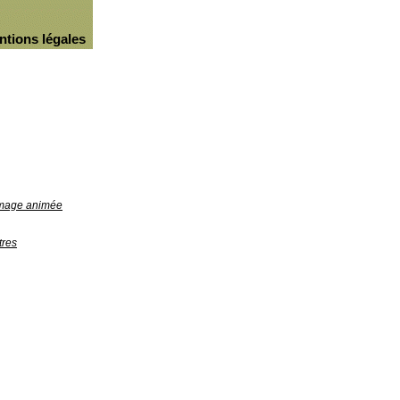
ntions légales
'image animée
tres