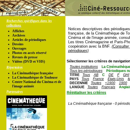
Recherches spécifiques dans les
collections
Notices descriptives des périodique
Affiches
française, de la Cinémathèque de To
Archives
Cinéma et de l'image animée, consul
Articles de périodiques
Les titres Cinémagazine et Paris-Ph
Dessins
coopération avec la BNF.
(Consulter 
Ouvrages
périodiques)
Photos en accés réservé
Revues de presse
Sélectionner les critères de navigation
Vidéos (DVD et VHS)
Toutes institutions
La Cinémathèque
Répertoires
Tous les périodiques
Périodiques n
La Cinémathèque française
TITRE
Tous
AB
C
DE
F
GHI
La Cinémathèque de Toulouse
PAYS
Tous
France
Etats-Unis
I
Centre National du Cinéma et de
DECENNIE
Toutes
<1900
1900
l'image animée
LANGUE
Toutes
Français
Anglai
Partenaires
Réinitialiser les critères
La Cinémathèque française - 0 périodi