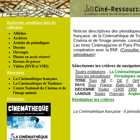
Recherches spécifiques dans les
collections
Notices descriptives des périodique
Affiches
française, de la Cinémathèque de To
Archives
Cinéma et de l'image animée, consul
Articles de périodiques
Les titres Cinémagazine et Paris-Ph
Dessins
coopération avec la BNF.
(Consulter 
Ouvrages
périodiques)
Photos en accés réservé
Revues de presse
Sélectionner les critères de navigation
Vidéos (DVD et VHS)
Toutes institutions
La Cinémathèque
Répertoires
Tous les périodiques
Périodiques n
La Cinémathèque française
TITRE
Tous
AB
C
DE
F
GHI
La Cinémathèque de Toulouse
PAYS
Tous
France
Etats-Unis
I
Centre National du Cinéma et de
DECENNIE
Toutes
<1900
1900
l'image animée
LANGUE
Toutes
Français
Anglai
Partenaires
Réinitialiser les critères
La Cinémathèque française - 0 périodi