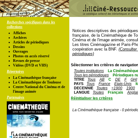
Recherches spécifiques dans les
collections
Notices descriptives des périodique
Affiches
française, de la Cinémathèque de To
Archives
Cinéma et de l'image animée, consul
Articles de périodiques
Les titres Cinémagazine et Paris-Ph
Dessins
coopération avec la BNF.
(Consulter 
Ouvrages
périodiques)
Photos en accés réservé
Revues de presse
Sélectionner les critères de navigation
Vidéos (DVD et VHS)
Toutes institutions
La Cinémathèque
Répertoires
Tous les périodiques
Périodiques n
La Cinémathèque française
TITRE
Tous
AB
C
DE
F
GHI
La Cinémathèque de Toulouse
PAYS
Tous
France
Etats-Unis
I
Centre National du Cinéma et de
DECENNIE
Toutes
<1900
1900
l'image animée
LANGUE
Toutes
Français
Angla
Partenaires
Réinitialiser les critères
La Cinémathèque française - 0 périodi