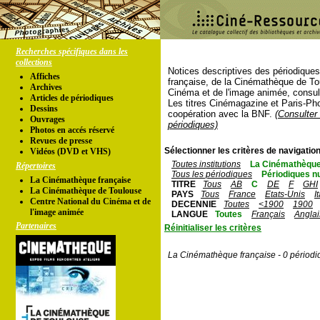
Recherches spécifiques dans les
collections
Notices descriptives des périodique
Affiches
française, de la Cinémathèque de To
Archives
Cinéma et de l'image animée, consul
Articles de périodiques
Les titres Cinémagazine et Paris-Ph
Dessins
coopération avec la BNF.
(Consulter 
Ouvrages
périodiques)
Photos en accés réservé
Revues de presse
Sélectionner les critères de navigation
Vidéos (DVD et VHS)
Toutes institutions
La Cinémathèque
Répertoires
Tous les périodiques
Périodiques n
La Cinémathèque française
TITRE
Tous
AB
C
DE
F
GHI
La Cinémathèque de Toulouse
PAYS
Tous
France
Etats-Unis
I
Centre National du Cinéma et de
DECENNIE
Toutes
<1900
1900
l'image animée
LANGUE
Toutes
Français
Anglai
Partenaires
Réinitialiser les critères
La Cinémathèque française - 0 périodi