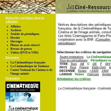
Recherches spécifiques dans les
collections
Notices descriptives des périodique
Affiches
française, de la Cinémathèque de To
Archives
Cinéma et de l'image animée, consul
Articles de périodiques
Les titres Cinémagazine et Paris-Ph
Dessins
coopération avec la BNF.
(Consulter 
Ouvrages
périodiques)
Photos en accés réservé
Revues de presse
Sélectionner les critères de navigation
Vidéos (DVD et VHS)
Toutes institutions
La Cinémathèque
Répertoires
Tous les périodiques
Périodiques n
La Cinémathèque française
TITRE
Tous
AB
C
DE
F
GHI
La Cinémathèque de Toulouse
PAYS
Tous
France
Etats-Unis
I
Centre National du Cinéma et de
DECENNIE
Toutes
<1900
1900
l'image animée
LANGUE
Toutes
Français
Anglai
Partenaires
Réinitialiser les critères
La Cinémathèque française - 0 périodi