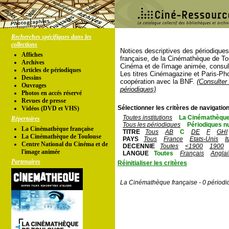
Recherches spécifiques dans les
collections
Notices descriptives des périodique
Affiches
française, de la Cinémathèque de To
Archives
Cinéma et de l'image animée, consul
Articles de périodiques
Les titres Cinémagazine et Paris-Ph
Dessins
coopération avec la BNF.
(Consulter 
Ouvrages
périodiques)
Photos en accés réservé
Revues de presse
Sélectionner les critères de navigation
Vidéos (DVD et VHS)
Toutes institutions
La Cinémathèque
Répertoires
Tous les périodiques
Périodiques n
La Cinémathèque française
TITRE
Tous
AB
C
DE
F
GHI
La Cinémathèque de Toulouse
PAYS
Tous
France
Etats-Unis
I
Centre National du Cinéma et de
DECENNIE
Toutes
<1900
1900
l'image animée
LANGUE
Toutes
Français
Anglai
Partenaires
Réinitialiser les critères
La Cinémathèque française - 0 périodi