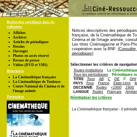
Recherches spécifiques dans les
collections
Notices descriptives des périodique
Affiches
française, de la Cinémathèque de To
Archives
Cinéma et de l'image animée, consul
Articles de périodiques
Les titres Cinémagazine et Paris-Ph
Dessins
coopération avec la BNF.
(Consulter 
Ouvrages
périodiques)
Photos en accés réservé
Revues de presse
Sélectionner les critères de navigation
Vidéos (DVD et VHS)
Toutes institutions
La Cinémathèque
Répertoires
Tous les périodiques
Périodiques n
La Cinémathèque française
TITRE
Tous
AB
C
DE
F
GHI
La Cinémathèque de Toulouse
PAYS
Tous
France
Etats-Unis
I
Centre National du Cinéma et de
DECENNIE
Toutes
<1900
1900
l'image animée
LANGUE
Toutes
Français
Anglai
Partenaires
Réinitialiser les critères
La Cinémathèque française - 0 périodi