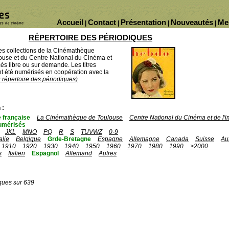
Accueil
Contact
Présentation
Nouveautés
Me
|
|
|
|
RÉPERTOIRE DES PÉRIODIQUES
des collections de la Cinémathèque
ouse et du Centre National du Cinéma et
ès libre ou sur demande. Les titres
 été numérisés en coopération avec la
u répertoire des périodiques)
 :
 française
La Cinémathèque de Toulouse
Centre National du Cinéma et de l
umérisés
JKL
MNO
PQ
R
S
TUVWZ
0-9
talie
Belgique
Grde-Bretagne
Espagne
Allemagne
Canada
Suisse
Au
1910
1920
1930
1940
1950
1960
1970
1980
1990
>2000
s
Italien
Espagnol
Allemand
Autres
ques sur 639