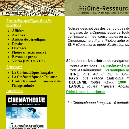
Recherches spécifiques dans les
collections
Notices descriptives des périodiques 
Affiches
française, de la Cinémathèque de Toul
Archives
de l'image animée, consultables en acc
Articles de périodiques
Cinémagazine et Paris-Photographe ont
Dessins
BNF.
(Consulter le guide d'utilisation d
Ouvrages
Photos en accés réservé
Revues de presse
Sélectionner les critères de navigation
Vidéos (DVD et VHS)
Toutes institutions
La Cinémathèque
Répertoires
Tous les périodiques
Périodiques n
La Cinémathèque française
TITRE
Tous
AB
C
DE
F
GHI
La Cinémathèque de Toulouse
PAYS
Tous
France
Etats-Unis
I
Centre National du Cinéma et de
DECENNIE
Toutes
<1900
1900
l'image animée
LANGUE
Toutes
Français
Anglai
Partenaires
Réinitialiser les critères
La Cinémathèque française - 0 périodi