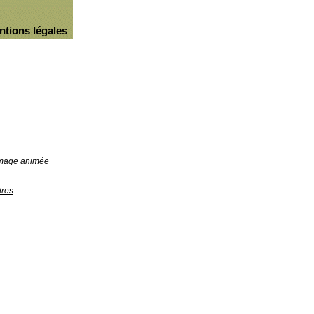
ntions légales
'image animée
tres