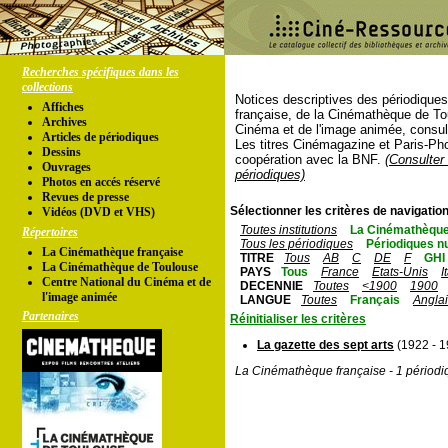
Recherches spécifiques dans les
collections
Notices descriptives des périodique
Affiches
française, de la Cinémathèque de To
Archives
Cinéma et de l'image animée, consul
Articles de périodiques
Les titres Cinémagazine et Paris-Ph
Dessins
coopération avec la BNF.
(Consulter 
Ouvrages
périodiques)
Photos en accés réservé
Revues de presse
Sélectionner les critères de navigation
Vidéos (DVD et VHS)
Toutes institutions
La Cinémathèque
Répertoires
Tous les périodiques
Périodiques n
La Cinémathèque française
TITRE
Tous
AB
C
DE
F
GHI
La Cinémathèque de Toulouse
PAYS
Tous
France
Etats-Unis
I
Centre National du Cinéma et de
DECENNIE
Toutes
<1900
1900
l'image animée
LANGUE
Toutes
Français
Angla
Partenaires
Réinitialiser les critères
La gazette des sept arts
(1922 - 1
La Cinémathèque française - 1 périodi