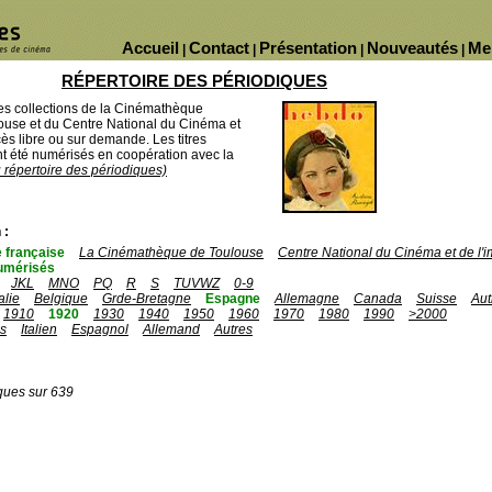
Accueil
Contact
Présentation
Nouveautés
Me
|
|
|
|
RÉPERTOIRE DES PÉRIODIQUES
des collections de la Cinémathèque
ouse et du Centre National du Cinéma et
ès libre ou sur demande. Les titres
 été numérisés en coopération avec la
u répertoire des périodiques)
 :
 française
La Cinémathèque de Toulouse
Centre National du Cinéma et de l
umérisés
JKL
MNO
PQ
R
S
TUVWZ
0-9
talie
Belgique
Grde-Bretagne
Espagne
Allemagne
Canada
Suisse
Aut
1910
1920
1930
1940
1950
1960
1970
1980
1990
>2000
is
Italien
Espagnol
Allemand
Autres
ques sur 639