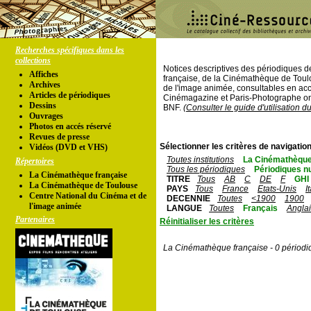
Recherches spécifiques dans les
collections
Notices descriptives des périodiques 
Affiches
française, de la Cinémathèque de Toul
Archives
de l'image animée, consultables en acc
Articles de périodiques
Cinémagazine et Paris-Photographe ont
Dessins
BNF.
(Consulter le guide d'utilisation d
Ouvrages
Photos en accés réservé
Revues de presse
Sélectionner les critères de navigation
Vidéos (DVD et VHS)
Toutes institutions
La Cinémathèque
Répertoires
Tous les périodiques
Périodiques n
La Cinémathèque française
TITRE
Tous
AB
C
DE
F
GHI
La Cinémathèque de Toulouse
PAYS
Tous
France
Etats-Unis
I
Centre National du Cinéma et de
DECENNIE
Toutes
<1900
1900
l'image animée
LANGUE
Toutes
Français
Angla
Partenaires
Réinitialiser les critères
La Cinémathèque française - 0 périodi