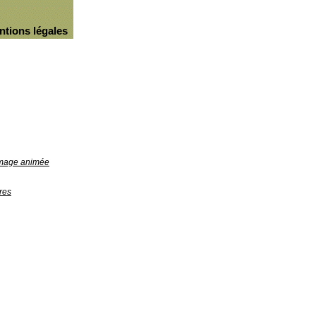
ntions légales
'image animée
res