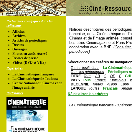
Recherches spécifiques dans les
collections
Notices descriptives des périodique
Affiches
française, de la Cinémathèque de To
Archives
Cinéma et de l'image animée, consul
Articles de périodiques
Les titres Cinémagazine et Paris-Ph
Dessins
coopération avec la BNF.
(Consulter 
Ouvrages
périodiques)
Photos en accés réservé
Revues de presse
Sélectionner les critères de navigation
Vidéos (DVD et VHS)
Toutes institutions
La Cinémathèque
Répertoires
Tous les périodiques
Périodiques n
La Cinémathèque française
TITRE
Tous
AB
C
DE
F
GHI
La Cinémathèque de Toulouse
PAYS
Tous
France
Etats-Unis
I
Centre National du Cinéma et de
DECENNIE
Toutes
<1900
1900
l'image animée
LANGUE
Toutes
Français
Angla
Partenaires
Réinitialiser les critères
La Cinémathèque française - 0 périodi