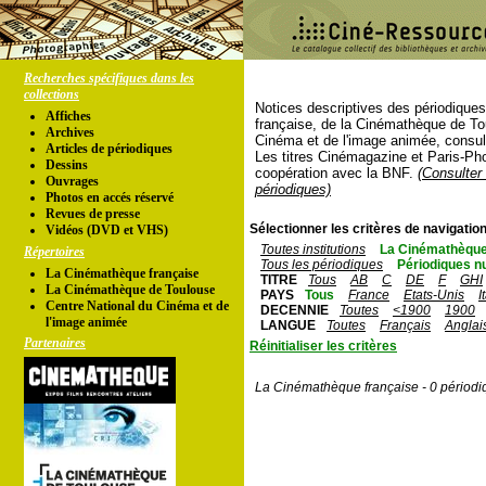
Recherches spécifiques dans les
collections
Notices descriptives des périodique
Affiches
française, de la Cinémathèque de To
Archives
Cinéma et de l'image animée, consul
Articles de périodiques
Les titres Cinémagazine et Paris-Ph
Dessins
coopération avec la BNF.
(Consulter 
Ouvrages
périodiques)
Photos en accés réservé
Revues de presse
Sélectionner les critères de navigation
Vidéos (DVD et VHS)
Toutes institutions
La Cinémathèque
Répertoires
Tous les périodiques
Périodiques n
La Cinémathèque française
TITRE
Tous
AB
C
DE
F
GHI
La Cinémathèque de Toulouse
PAYS
Tous
France
Etats-Unis
I
Centre National du Cinéma et de
DECENNIE
Toutes
<1900
1900
l'image animée
LANGUE
Toutes
Français
Anglai
Partenaires
Réinitialiser les critères
La Cinémathèque française - 0 périodi